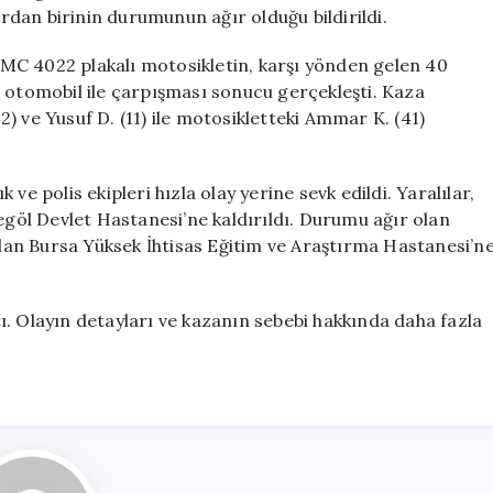
5
ardan birinin durumunun ağır olduğu bildirildi.
Yaralı
için
MC 4022 plakalı motosikletin, karşı yönden gelen 40
ı otomobil ile çarpışması sonucu gerçekleşti. Kaza
) ve Yusuf D. (11) ile motosikletteki Ammar K. (41)
ve polis ekipleri hızla olay yerine sevk edildi. Yaralılar,
negöl Devlet Hastanesi’ne kaldırıldı. Durumu ağır olan
an Bursa Yüksek İhtisas Eğitim ve Araştırma Hastanesi’n
ttı. Olayın detayları ve kazanın sebebi hakkında daha fazla