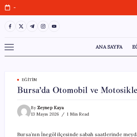
Skip
-
to
content
https://www.facebook.com/
https://twitter.com/
https://t.me/
https://www.instagram.com/
https://youtube.com/
ANA SAYFA
E
EĞITIM
Bursa’da Otomobil ve Motosiklet
By
Zeynep Kaya
13 Mayıs 2026
1 Min Read
Bursa’nın İnegöl ilçesinde sabah saatlerinde meyd