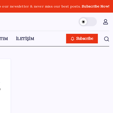
o our newsletter & never miss our best posts.
Subscribe Now!
TIM
İLETİŞİM
Subscribe
ı
SON YAZILAR
Son dakika… Kuşadası Belediyesi’ne üçüncü
dalga operasyon: Bülent Tezcan’ın kızı ve