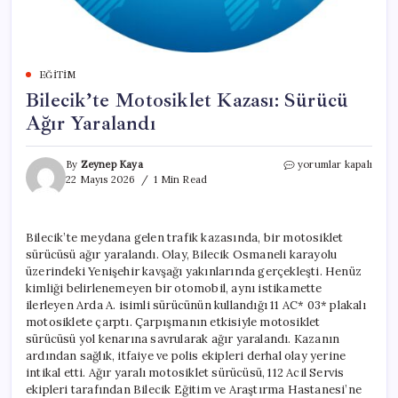
EĞITIM
Bilecik’te Motosiklet Kazası: Sürücü
Ağır Yaralandı
Bilecik’te
By
Zeynep Kaya
yorumlar kapalı
Motosiklet
22 Mayıs 2026
1 Min Read
Kazası:
Sürücü
Ağır
Bilecik’te meydana gelen trafik kazasında, bir motosiklet
Yaralandı
sürücüsü ağır yaralandı. Olay, Bilecik Osmaneli karayolu
için
üzerindeki Yenişehir kavşağı yakınlarında gerçekleşti. Henüz
kimliği belirlenemeyen bir otomobil, aynı istikamette
ilerleyen Arda A. isimli sürücünün kullandığı 11 AC* 03* plakalı
motosiklete çarptı. Çarpışmanın etkisiyle motosiklet
sürücüsü yol kenarına savrularak ağır yaralandı. Kazanın
ardından sağlık, itfaiye ve polis ekipleri derhal olay yerine
intikal etti. Ağır yaralı motosiklet sürücüsü, 112 Acil Servis
ekipleri tarafından Bilecik Eğitim ve Araştırma Hastanesi’ne