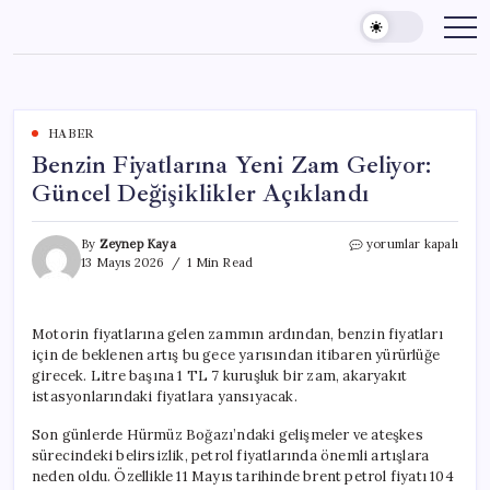
Skip
to
content
HABER
Benzin Fiyatlarına Yeni Zam Geliyor:
Güncel Değişiklikler Açıklandı
Benzin
By
Zeynep Kaya
yorumlar kapalı
Fiyatlarına
13 Mayıs 2026
1 Min Read
Yeni
Zam
Geliyor:
Motorin fiyatlarına gelen zammın ardından, benzin fiyatları
Güncel
için de beklenen artış bu gece yarısından itibaren yürürlüğe
Değişiklikler
Açıklandı
girecek. Litre başına 1 TL 7 kuruşluk bir zam, akaryakıt
için
istasyonlarındaki fiyatlara yansıyacak.
Son günlerde Hürmüz Boğazı’ndaki gelişmeler ve ateşkes
sürecindeki belirsizlik, petrol fiyatlarında önemli artışlara
neden oldu. Özellikle 11 Mayıs tarihinde brent petrol fiyatı 104