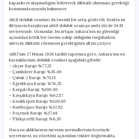
kapasiteye ulaşmadığını belirterek dikkatli olunması gerektiği
konusunda uyarıda bulunuyor.
Aktif doluluk oranları da önemli bir artış gösterdi. Kentin su
ihtiyacını karşılayan aktif doluluk oranı şu anda yüzde 34,81
seviyesinde. Uzmanlar, bu artışın Ankara’nın su güvenliği
açısından kritik bir öneme sahip olduğunu vurgularken,
sürecin dikkatle izlenmesi gerektiğinin altını çiziyor.
ASKİ’nin 27 Nisan 2026 tarihli raporuna göre, Ankara’nın su
kaynaklarının doluluk oranları aşağıdaki gibidir:
– Akyar Barajı: %77,25
– Çamlıdere Barajı: %35,49
– Çubuk 2 Barajı: %70,15
– Eğrekkaya Barajı: %76,25
– Kargalı Barajı: %100,00
– Kavşakkaya Barajı: %62,57
– Kesikköprü Barajı: %100,00
– Kurtboğazı Barajı: %32,92
– Peçenek Barajı: %27,48
– Türkşerefli Barajı: %6,35
Hava sıcaklıklarının mevsim normallerinin üzerinde
seyretmesi, su yönetimi açısından riskler doğurmakta.