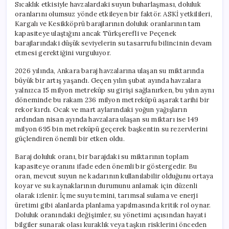
Sıcaklık etkisiyle havzalardaki suyun buharlaşması, doluluk
oranlarını olumsuz yönde etkileyen bir faktör. ASKİ yetkilileri,
Kargalı ve Kesikköprü barajlarının doluluk oranlarının tam
kapasiteye ulaştığını ancak Türkşerefli ve Peçenek
barajlarındaki düşük seviyelerin su tasarrufu bilincinin devam
etmesi gerektiğini vurguluyor.
2026 yılında, Ankara baraj havzalarına ulaşan su miktarında
büyük bir artış yaşandı. Geçen yılın şubat ayında havzalara
yalnızca 15 milyon metreküp su girişi sağlanırken, bu yılın aynı
döneminde bu rakam 236 milyon metreküpü aşarak tarihi bir
rekor kırdı. Ocak ve mart aylarındaki yoğun yağışların
ardından nisan ayında havzalara ulaşan su miktarı ise 149
milyon 695 bin metreküpü geçerek başkentin su rezervlerini
güçlendiren önemli bir etken oldu.
Baraj doluluk oranı, bir barajdaki su miktarının toplam
kapasiteye oranını ifade eden önemli bir göstergedir. Bu
oran, mevcut suyun ne kadarının kullanılabilir olduğunu ortaya
koyar ve su kaynaklarının durumunu anlamak için düzenli
olarak izlenir. İçme suyu temini, tarımsal sulama ve enerji
üretimi gibi alanlarda planlama yapılmasında kritik rol oynar.
Doluluk oranındaki değişimler, su yönetimi açısından hayati
bilgiler sunarak olası kuraklık veya taşkın risklerini önceden