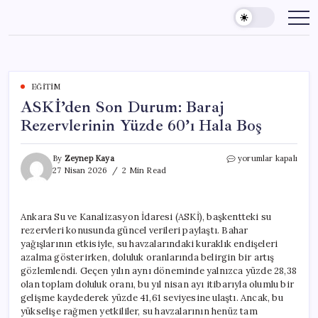
Skip
to
content
EĞITIM
ASKİ’den Son Durum: Baraj
Rezervlerinin Yüzde 60’ı Hala Boş
ASKİ’den
By
Zeynep Kaya
yorumlar kapalı
Son
27 Nisan 2026
2 Min Read
Durum:
Baraj
Rezervlerinin
Ankara Su ve Kanalizasyon İdaresi (ASKİ), başkentteki su
Yüzde
rezervleri konusunda güncel verileri paylaştı. Bahar
60’ı
Hala
yağışlarının etkisiyle, su havzalarındaki kuraklık endişeleri
Boş
azalma gösterirken, doluluk oranlarında belirgin bir artış
için
gözlemlendi. Geçen yılın aynı döneminde yalnızca yüzde 28,38
olan toplam doluluk oranı, bu yıl nisan ayı itibarıyla olumlu bir
gelişme kaydederek yüzde 41,61 seviyesine ulaştı. Ancak, bu
yükselişe rağmen yetkililer, su havzalarının henüz tam