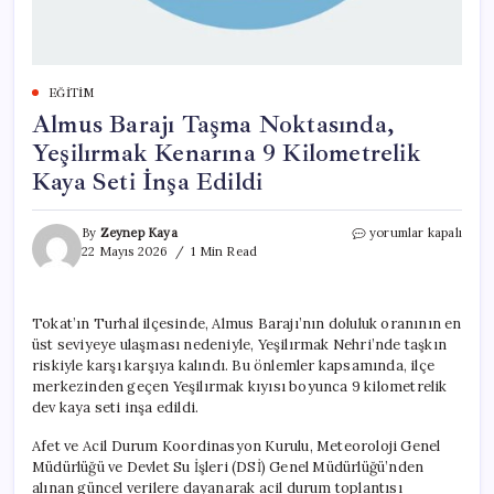
EĞITIM
Almus Barajı Taşma Noktasında,
Yeşilırmak Kenarına 9 Kilometrelik
Kaya Seti İnşa Edildi
Almus
By
Zeynep Kaya
yorumlar kapalı
Barajı
22 Mayıs 2026
1 Min Read
Taşma
Noktasında,
Yeşilırmak
Tokat’ın Turhal ilçesinde, Almus Barajı’nın doluluk oranının en
Kenarına
üst seviyeye ulaşması nedeniyle, Yeşilırmak Nehri’nde taşkın
9
Kilometrelik
riskiyle karşı karşıya kalındı. Bu önlemler kapsamında, ilçe
Kaya
merkezinden geçen Yeşilırmak kıyısı boyunca 9 kilometrelik
Seti
dev kaya seti inşa edildi.
İnşa
Edildi
Afet ve Acil Durum Koordinasyon Kurulu, Meteoroloji Genel
için
Müdürlüğü ve Devlet Su İşleri (DSİ) Genel Müdürlüğü’nden
alınan güncel verilere dayanarak acil durum toplantısı