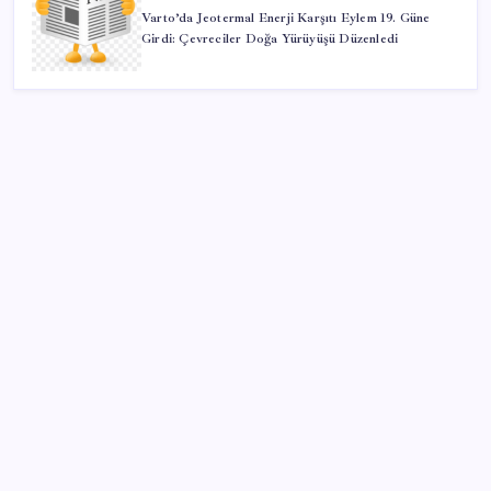
Varto’da Jeotermal Enerji Karşıtı Eylem 19. Güne
Girdi: Çevreciler Doğa Yürüyüşü Düzenledi
SON YAZILAR
Telif baskısı sonuç verdi: Suno şarkılarına dijital imza
geliyor
Bakan Kurum: Bu işler ahbap çavuş ilişkisiyle
yürümez
Meta’ya çocuk güvenliği davasında 567 milyon dolar