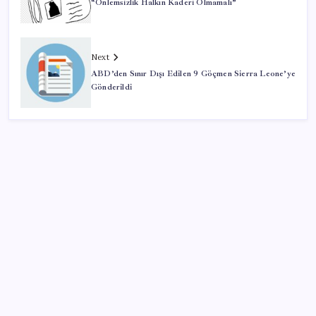
“Önlemsizlik Halkın Kaderi Olmamalı”
Next
ABD’den Sınır Dışı Edilen 9 Göçmen Sierra Leone’ye
Gönderildi
SON YAZILAR
Tüm dünyaya ‘tatil daveti’
Bellek Pazarında Yeni Dönem: HP ve Asus Çinli