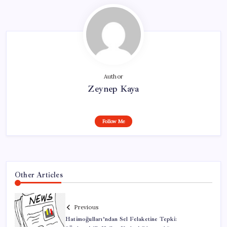
Author
Zeynep Kaya
Follow Me
Other Articles
Previous
Hatimoğulları’ndan Sel Felaketine Tepki: