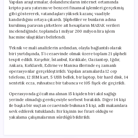
Yapılan araştırmalar, dolandırıcıların internet ortamında
kripto para yatırımı ve benzeri finansal işlemleri gerçekmiş
gibi göstererek, vatandaşları yüksek kazanç vaadiyle
kandırdığını ortaya çıkardı. Şüpheliler ve bunların adına
kurulmuş paravan şirketlere ait hesapların MASAK verileri
incelendiğinde, toplamda 1 milyar 200 milyon lira işlem
hacmine ulaştıkları belirlendi.
Teknik ve mali analizlerin ardından, olayla bağlantılı olarak
biri yurtdışında, 5’i cezaevinde olmak üzere toplam 21 şüpheli
tespit edildi. Kırşehir, İstanbul, Kırıkkale, Gaziantep, Iğdır,
Ankara, Kırklareli, Edirne ve Manisa illerinde eş zamanlı
operasyonlar gerçekleştirildi. Yapılan aramalarda 12 cep
telefonu, 12 SIM kart, 5 USB bellek, bir laptop, bir hard disk, 14
sentetik ecza, ruhsatsız bir tabanca ve 105 fişek ele geçirildi.
Operasyonda gözaltına alınan 15 kişiden biri akıl sağlığı
yerinde olmadığı gerekçesiyle serbest bırakıldı. Diğer 14 kişi
ile başka bir suçtan cezaevinde bulunan 5 kişi, adli makamlara
sevk edilerek tutuklandı. Bir kişinin ise firari olduğu ve
yakalama çalışmalarının sürdüğü bildirildi.