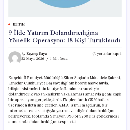
EĞITIM
9 İlde Yatırım Dolandırıcılığına
Yönelik Operasyon: 18 Kişi Tutuklandı
9
By
Zeynep Kaya
yorumlar kapalı
İlde
22 Mayıs 2026
1 Min Read
Yatırım
Dolandırıcılığına
Yönelik
Kırşehir İl Emniyet Müdürlüğü Siber Suçlarla Mücadele Şubesi,
Operasyon:
Kırşehir Cumhuriyet Başsavcılığı’nın koordinasyonuyla,
18
Kişi
bilişim sistemlerinin kötüye kullanılması suretiyle
Tutuklandı
dolandırıcılık yapan kişilerin yakalanması amacıyla geniş çaplı
için
bir operasyon gerçekleştirdi. Ekipler, farklı GSM hatları
üzerinden iletişime geçilen A.M.A. isimli mağdurun, bir
internet sitesi aracılığıyla yatırım vaadiyle dolandırıldığını
belirleyerek, toplamda 5 milyon 996 bin 260 lira göndermesi
sonucunda dolandırıldığını tespit etti.