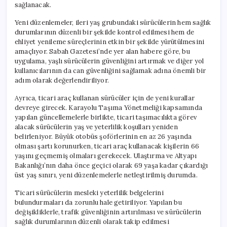
sağlanacak.
Yeni düzenlemeler, ileri yaş grubundaki sürücülerin hem sağlık
durumlarının düzenli bir şekilde kontrol edilmesi hem de
ehliyet yenileme süreçlerinin etkin bir şekilde yürütülmesini
amaçlıyor. Sabah Gazetesi’nde yer alan habere göre, bu
uygulama, yaşlı sürücülerin güvenliğini artırmak ve diğer yol
kullanıcılarının da can güvenliğini sağlamak adına önemli bir
adım olarak değerlendiriliyor.
Ayrıca, ticari araç kullanan sürücüler için de yeni kurallar
devreye girecek. Karayolu Taşıma Yönetmeliği kapsamında
yapılan güncellemelerle birlikte, ticari taşımacılıkta görev
alacak sürücülerin yaş ve yeterlilik koşulları yeniden
belirleniyor. Büyük otobüs şoförlerinin en az 26 yaşında
olması şartı korunurken, ticari araç kullanacak kişilerin 66
yaşını geçmemiş olmaları gerekecek. Ulaştırma ve Altyapı
Bakanlığı’nın daha önce geçici olarak 69 yaşa kadar çıkardığı
üst yaş sınırı, yeni düzenlemelerle netleştirilmiş durumda.
Ticari sürücülerin mesleki yeterlilik belgelerini
bulundurmaları da zorunlu hale getiriliyor. Yapılan bu
değişikliklerle, trafik güvenliğinin artırılması ve sürücülerin
sağlık durumlarının düzenli olarak takip edilmesi