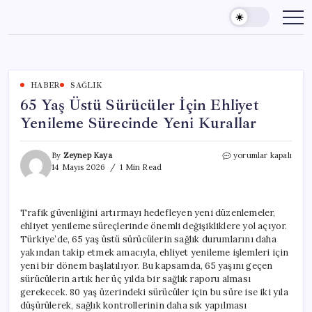
Skip
to
content
HABER
SAĞLIK
65 Yaş Üstü Sürücüler İçin Ehliyet
Yenileme Sürecinde Yeni Kurallar
65
By
Zeynep Kaya
yorumlar kapalı
Yaş
14 Mayıs 2026
1 Min Read
Üstü
Sürücüler
İçin
Trafik güvenliğini artırmayı hedefleyen yeni düzenlemeler,
Ehliyet
ehliyet yenileme süreçlerinde önemli değişikliklere yol açıyor.
Yenileme
Sürecinde
Türkiye’de, 65 yaş üstü sürücülerin sağlık durumlarını daha
Yeni
yakından takip etmek amacıyla, ehliyet yenileme işlemleri için
Kurallar
yeni bir dönem başlatılıyor. Bu kapsamda, 65 yaşını geçen
için
sürücülerin artık her üç yılda bir sağlık raporu alması
gerekecek. 80 yaş üzerindeki sürücüler için bu süre ise iki yıla
düşürülerek, sağlık kontrollerinin daha sık yapılması