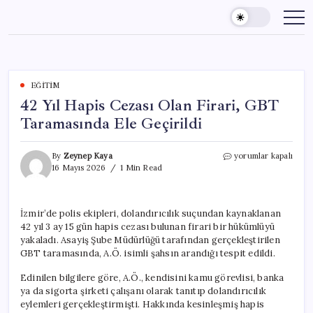
Skip
to
content
EĞITIM
42 Yıl Hapis Cezası Olan Firari, GBT
Taramasında Ele Geçirildi
42
By
Zeynep Kaya
yorumlar kapalı
Yıl
16 Mayıs 2026
1 Min Read
Hapis
Cezası
Olan
İzmir’de polis ekipleri, dolandırıcılık suçundan kaynaklanan
Firari,
42 yıl 3 ay 15 gün hapis cezası bulunan firari bir hükümlüyü
GBT
Taramasında
yakaladı. Asayiş Şube Müdürlüğü tarafından gerçekleştirilen
Ele
GBT taramasında, A.Ö. isimli şahsın arandığı tespit edildi.
Geçirildi
için
Edinilen bilgilere göre, A.Ö., kendisini kamu görevlisi, banka
ya da sigorta şirketi çalışanı olarak tanıtıp dolandırıcılık
eylemleri gerçekleştirmişti. Hakkında kesinleşmiş hapis