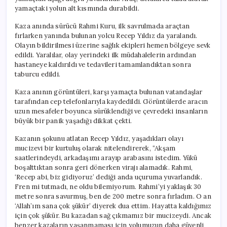
Mucize
yamaçtaki yolun alt kısmında durabildi.
ile
Kurtuldu
Kaza anında sürücü Rahmi Kuru, ilk savrulmada araçtan
için
fırlarken yanında bulunan yolcu Recep Yıldız da yaralandı.
Olayın bildirilmesi üzerine sağlık ekipleri hemen bölgeye sevk
edildi. Yaralılar, olay yerindeki ilk müdahalelerin ardından
hastaneye kaldırıldı ve tedavileri tamamlandıktan sonra
taburcu edildi.
Kaza anının görüntüleri, karşı yamaçta bulunan vatandaşlar
tarafından cep telefonlarıyla kaydedildi. Görüntülerde aracın
uzun mesafeler boyunca sürüklendiği ve çevredeki insanların
büyük bir panik yaşadığı dikkat çekti.
Kazanın şokunu atlatan Recep Yıldız, yaşadıkları olayı
mucizevi bir kurtuluş olarak nitelendirerek, “Akşam
saatlerindeydi, arkadaşımı arayıp arabasını istedim. Yükü
boşalttıktan sonra geri dönerken virajı alamadık. Rahmi,
‘Recep abi, biz gidiyoruz’ dediği anda uçuruma yuvarlandık.
Fren mi tutmadı, ne oldu bilemiyorum. Rahmi’yi yaklaşık 30
metre sonra savurmuş, ben de 200 metre sonra fırladım. O an
‘Allah’ım sana çok şükür’ diyerek dua ettim. Hayatta kaldığımız
için çok şükür. Bu kazadan sağ çıkmamız bir mucizeydi. Ancak
benzer kazaların yaşanmaması için yolumuzun daha güvenli