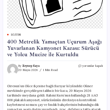
EĞITIM
400 Metrelik Yamaçtan Uçurum Aşağı
Yuvarlanan Kamyonet Kazası: Sürücü
ve Yolcu Mucize ile Kurtuldu
400
By
Zeynep Kaya
yorumlar kapalı
Metrelik
20 Mayıs 2026
1 Min Read
Yamaçtan
Uçurum
Aşağı
Giresun’un Güce ilçesine bağlı Sarıyar köyündeki Güner
Yuvarlanan
mevkiinde gerçekleşen talihsiz bir kaza, 20 Mayıs 2026
Kamyonet
Kazası:
tarihinde meydana geldi. Rahmi Kuru’nun kullandığı 28 AAG
Sürücü
008 plakalı kamyonet, sürücüsünün direksiyon kontrolünü
ve
kaybetmesi sonucu çay ve fındık bahçelerinin bulunduğu dik
Yolcu
yamaçtan aşağı doğru yuvarlandı. Araç, defalarca takla atarak