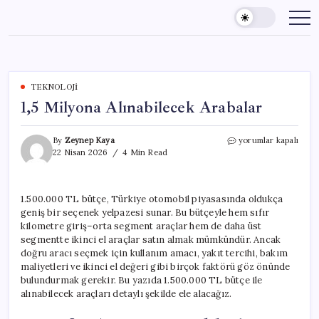
Skip
to
content
TEKNOLOJI
1,5 Milyona Alınabilecek Arabalar
1,5
By
Zeynep Kaya
yorumlar kapalı
Milyona
22 Nisan 2026
4 Min Read
Alınabilecek
Arabalar
için
1.500.000 TL bütçe, Türkiye otomobil piyasasında oldukça
geniş bir seçenek yelpazesi sunar. Bu bütçeyle hem sıfır
kilometre giriş–orta segment araçlar hem de daha üst
segmentte ikinci el araçlar satın almak mümkündür. Ancak
doğru aracı seçmek için kullanım amacı, yakıt tercihi, bakım
maliyetleri ve ikinci el değeri gibi birçok faktörü göz önünde
bulundurmak gerekir. Bu yazıda 1.500.000 TL bütçe ile
alınabilecek araçları detaylı şekilde ele alacağız.