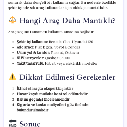
sunarak daha dengeli bir kullanım sağlar. Bu nedenle özellikle
şehir içinde sık araç kullananlar için oldukça mantıklıdır.
Hangi Araç Daha Mantıklı?
Araç seçimi tamamen kullanım amacına bağlıdır:
Şehir içi kullanım
: Renault Clio, Hyundai i20
Aile aracı
: Fiat Egea, Toyota Corolla
Uzun yol & konfor
: Passat, Octavia
SUV isteyenler
: Qashqai, 3008
Yakıt tasarrufu
: Hibrit veya elektrikli modeller
Dikkat Edilmesi Gerekenler
İkinci el araçta ekspertiz şarttır
Hasar kaydı mutlaka kontrol edilmelidir
Bakım geçmişi incelenmelidir
Sigorta ve kasko maliyetleri göz önünde
bulundurulmalıdır
Sonuç