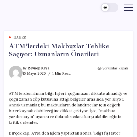
Skip
to
content
HABER
ATM’lerdeki Makbuzlar Tehlike
Saçıyor: Uzmanların Önerileri
ATM’lerdeki
By
Zeynep Kaya
yorumlar kapalı
Makbuzlar
15 Mayıs 2026
1 Min Read
Tehlike
Saçıyor:
Uzmanların
ATM’lerden alınan bilgi fişleri, çoğumuzun dikkate almadığı ve
Önerileri
çoğu zaman çöp kutusuna attığı belgeler arasında yer alıyor.
için
Ancak uzmanlar, bu makbuzların dolandırıcılar için değerli
birer kaynak olabileceğine dikkat çekiyor. İşte, “makbuz
yazdırmayın” uyarısı ve dolandırıcılara karşı alabileceğiniz
kritik önlemler.
Birçok kişi, ATM’den işlem yaptıktan sonra “Bilgi fişi ister