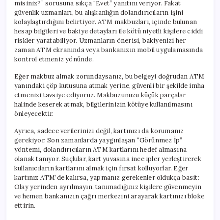
misiniz?” sorusuna sıkça “Evet” yanıtını veriyor. Fakat
güvenlik uzmanları, bu alışkanlığın dolandırıcıların işini
kolaylaştırdığını belirtiyor. ATM makbuzları, içinde bulunan
hesap bilgileri ve bakiye detayları ile kötü niyetli kişilere ciddi
riskler yaratabiliyor. Uzmanların önerisi, bakiyenizi her
zaman ATM ekranında veya bankanızın mobil uygulamasında
kontrol etmeniz yönünde.
Eğer makbuz almak zorundaysanız, bu belgeyi doğrudan ATM
yanındaki çöp kutusuna atmak yerine, güvenli bir şekilde imha
etmenizi tavsiye ediyoruz. Makbuzunuzu küçük parçalar
halinde keserek atmak, bilgilerinizin kötüye kullanılmasını
önleyecektir.
Ayrıca, sadece verilerinizi değil, kartınızı da korumanız
gerekiyor. Son zamanlarda yaygınlaşan “Görünmez İp”
yöntemi, dolandırıcıların ATM kartlarını hedef almasına
olanak tanıyor. Suçlular, kart yuvasına ince ipler yerleştirerek
kullanıcıların kartlarını almak için fırsat kolluyorlar. Eğer
kartınız ATM’de kalırsa, yapmanız gerekenler oldukça basit:
Olay yerinden ayrılmayın, tanımadığınız kişilere güvenmeyin
ve hemen bankanızın çağrı merkezini arayarak kartınızı bloke
ettirin.